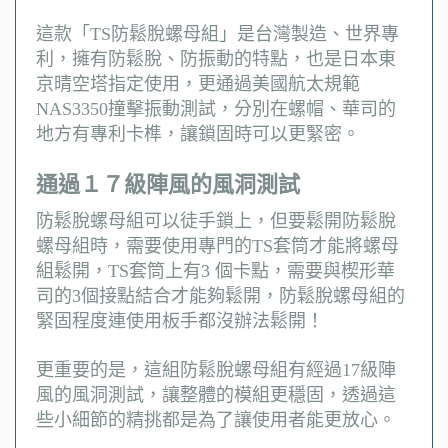
這款「TS防鬆脫螺母組」是台灣製造、世界專
利，擁有防鬆脫、防振動的特點，也是日本東
京晴空塔指定使用，更通過美國航太規範
NAS3350撞擊振動測試，分別在螺帽、華司的
地方有專利卡榫，讓鎖固時可以更緊密。
通過１７級陣風的風洞測試
防鬆脫螺母組可以徒手鎖上，但要鬆開防鬆脫
螺母組時，需要使用專門的TS套筒才能將螺母
組鬆開，TS套筒上有3 個卡點，需要與楔形華
司的3個接點結合才能夠鬆開，防鬆脫螺母組的
緊固程度連使用板手都沒辦法鬆開！
更重要的是，這組防鬆脫螺母組有經過17級陣
風的風洞測試，讓整體的模組更穩固，透過這
些小細節的精挑都是為了讓使用者能更放心。