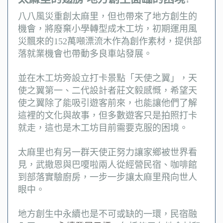
八八風災重創太麻里，但也帶來了地方創生的
機會，將廢棄小學轉型成木工坊，初期運用風
災飄來的152萬噸漂流木作為創作素材，提供部
落就業機會也帶動多良車站發展。
並在木工坊旁設立打卡景點「天使之翼」，天
使之翼第一、二代設計者莊文毅感慨，希望天
使之翼除了能吸引遊客前來，也能讓他們了解
這裡的文化與故事，但多數遊客只是拍照打卡
就走，這也是木工坊目前需要克服的困境。
太麻里也有另一群天使正努力讓家鄉被世界看
見，武撤恩與巴嗄啦兩人從經營民宿、咖啡館
到部落實驗廚房，一步一步讓太麻里飛向世人
眼中。
地方創生中永續也是不可或缺的一環，民宿融