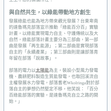
與自然共生，以綠能帶動地方創生
發展綠能也能為地方帶來觀光發展？台東卑南
的達魯瑪克部落宣示推動「綠能百分百」實驗
計畫，以綠能實現電力自主、守護傳統以及大
自然，綠能部落計畫主要分為三部曲，第一部
曲是發展「再生能源」；第二部曲是實現部落
自主的「永續產業」；第三部曲則是讓部落青
年留在部落「說故事」。
部落的電力以
太陽能
為主，裝設小型風力發電
機、農耕肥料製造生質能發電，也取回溪流自
主權發展水力發電，部落耆老Wkolringa對於部
落自主的夢想仍然堅定不移，他笑說：「百分
百綠能部落的實驗，是達魯瑪克自立之路的開
始。」