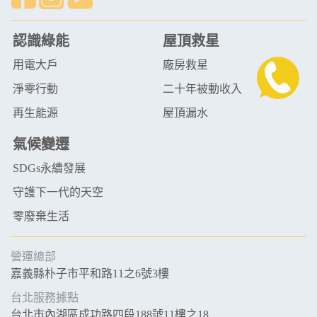
認識綠能
屋頂救星
用電大戶
廠房救星
淨零行動
二十年被動收入
再生能源
屋頂漏水
氣候變遷
SDGs永續發展
守護下一代的天空
零廢棄生活
營運總部
嘉義縣朴子市平和路11之6號3樓
台北服務據點
台北市內湖區成功路四段188號11樓之18