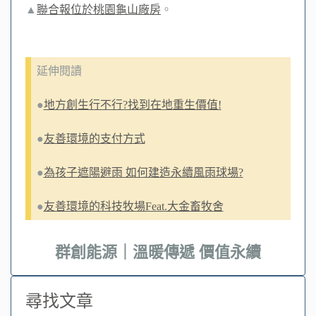
▲
聯合報位於桃園龜山廠房
。
延伸閱讀
●
地方創生行不行?找到在地重生價值!
●
友善環境的支付方式
●
為孩子遮陽避雨 如何建造永續風雨球場?
●
友善環境的科技牧場Feat.大金畜牧舍
群創能源｜溫暖傳遞 價值永續
尋找文章