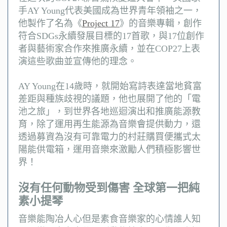
手AY Young代表美國成為世界青年領袖之一，
他製作了名為《
Project 17
》的音樂專輯，創作
符合SDGs永續發展目標的17首歌，與17位創作
者與藝術家合作來推廣永續，並在COP27上表
演這些歌曲並宣傳他的理念。
AY Young在14歲時，就開始寫詩表達當地貧富
差距與種族歧視的議題，他也展開了他的「電
池之旅」，到世界各地巡迴演出和推廣能源教
育，除了運用再生能源為音樂會提供動力，還
透過募資為沒有可靠電力的村莊購買便攜式太
陽能供電箱，運用音樂來激勵人們積極影響世
界！
沒有任何動物受到傷害 全球第一把純
素小提琴
音樂能陶冶人心但是素食音樂家的心情誰人知