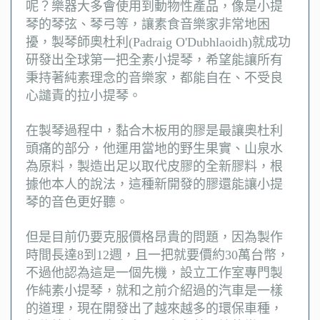
呢？樂器大多會使用到動物性產品，像是小提
琴的琴弦、琴弓等，讓素食音樂家非常地困
擾，製琴師奧杜利(Padraig O'Dubhlaoidh)就成功
研發出全球第一把全素小提琴，希望能讓所有
秉持著純素理念的音樂家，都能自在、不受良
心譴責的拉小提琴。
在製琴過程中，黏合木板用的膠是最讓奧杜利
頭痛的部分，他運用當地的野生果實、山泉水
為原料，製造出足以取代皮膠的全新膠料，根
據他本人的說法，這種新開發的膠還能讓小提
琴的音色更好聽。
但是目前仍要克服價格昂貴的問題，因為製作
時間長達8到12週，且一把就要價約30萬台幣，
不過他認為這是一個先機，設立工作室專門製
作純素小提琴，就和之前介紹過的汽車是一樣
的道理，現在開發出了越來越多的環保車種，